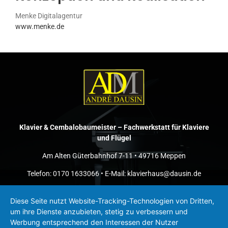
Menke Digitalagentur
www.menke.de
Klavier & Cembalobaumeister – Fachwerkstatt für Klaviere
und Flügel
Am Alten Güterbahnhof 7-11 • 49716 Meppen
Telefon: 0170 1633066 • E-Mail: klavierhaus@dausin.de
Impressum
–
Datenschutz
Diese Seite nutzt Website-Tracking-Technologien von Dritten,
um ihre Dienste anzubieten, stetig zu verbessern und
Werbung entsprechend den Interessen der Nutzer